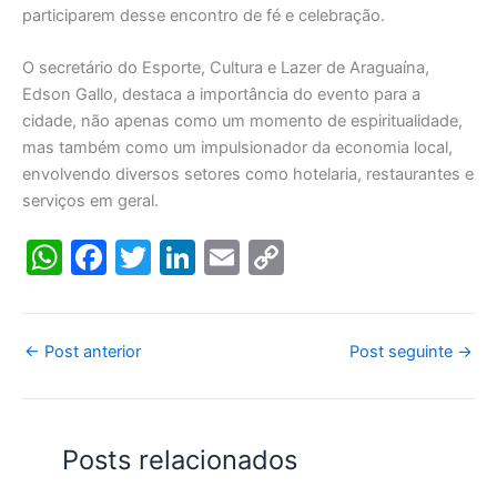
participarem desse encontro de fé e celebração.
O secretário do Esporte, Cultura e Lazer de Araguaína,
Edson Gallo, destaca a importância do evento para a
cidade, não apenas como um momento de espiritualidade,
mas também como um impulsionador da economia local,
envolvendo diversos setores como hotelaria, restaurantes e
serviços em geral.
W
F
T
Li
E
C
h
a
w
n
m
o
at
c
itt
k
ai
p
s
e
er
e
l
y
←
Post anterior
Post seguinte
→
A
b
dI
Li
p
o
n
n
Posts relacionados
p
o
k