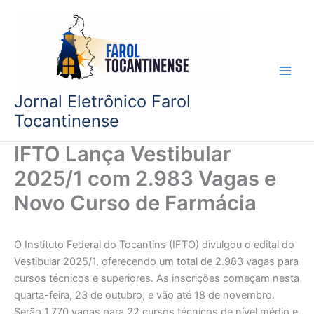
Ir
para
o
conteúdo
Jornal Eletrônico Farol
Tocantinense
IFTO Lança Vestibular
2025/1 com 2.983 Vagas e
Novo Curso de Farmácia
O Instituto Federal do Tocantins (IFTO) divulgou o edital do
Vestibular 2025/1, oferecendo um total de 2.983 vagas para
cursos técnicos e superiores. As inscrições começam nesta
quarta-feira, 23 de outubro, e vão até 18 de novembro.
Serão 1.770 vagas para 22 cursos técnicos de nível médio e