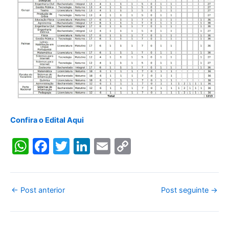
Confira o Edital Aqui
W
F
T
Li
E
C
h
a
w
n
m
o
at
c
itt
k
ai
p
s
e
er
e
l
y
←
Post anterior
Post seguinte
→
A
b
dI
Li
p
o
n
n