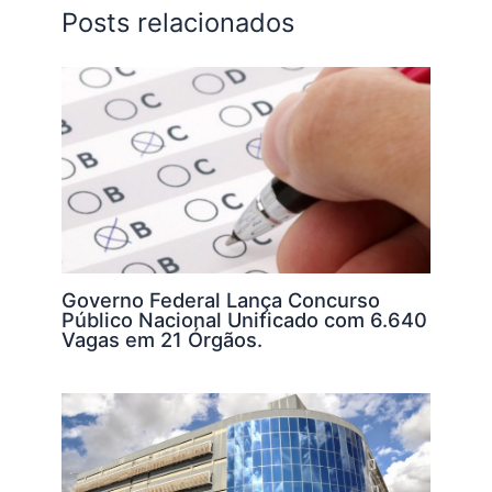
Posts relacionados
p
o
k
k
Governo Federal Lança Concurso
Público Nacional Unificado com 6.640
Vagas em 21 Órgãos.