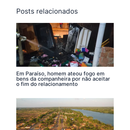
p
o
n
n
Posts relacionados
p
o
k
k
Em Paraíso, homem ateou fogo em
bens da companheira por não aceitar
o fim do relacionamento