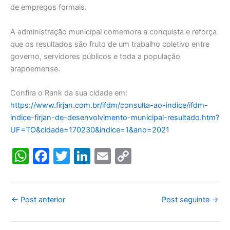
de empregos formais.
A administração municipal comemora a conquista e reforça
que os resultados são fruto de um trabalho coletivo entre
governo, servidores públicos e toda a população
arapoemense.
Confira o Rank da sua cidade em:
https://www.firjan.com.br/ifdm/consulta-ao-indice/ifdm-
indice-firjan-de-desenvolvimento-municipal-resultado.htm?
UF=TO&cidade=170230&indice=1&ano=2021
W
F
T
Li
E
C
h
a
w
n
m
o
at
c
itt
k
ai
p
s
e
er
e
l
y
←
Post anterior
Post seguinte
→
A
b
dI
Li