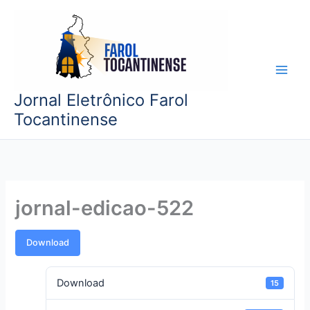
Ir
para
o
conteúdo
Jornal Eletrônico Farol
Tocantinense
jornal-edicao-522
Download
Download
15