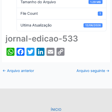
Tamanho do Arquivo
1.29 MB
File Count
1
Ultima Atualização
12/06/2026
jornal-edicao-533
W
F
T
Li
E
C
h
a
w
n
m
o
at
c
itt
k
ai
p
←
Arquivo anterior
Arquivo seguinte
→
s
e
er
e
l
y
A
b
dI
Li
p
o
n
n
p
o
k
k
ÍNICIO