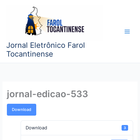
Ir
para
o
conteúdo
Jornal Eletrônico Farol
Tocantinense
jornal-edicao-533
Download
Download
3