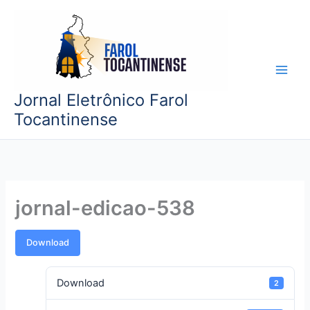
Ir
para
o
conteúdo
Jornal Eletrônico Farol
Tocantinense
jornal-edicao-538
Download
Download
2