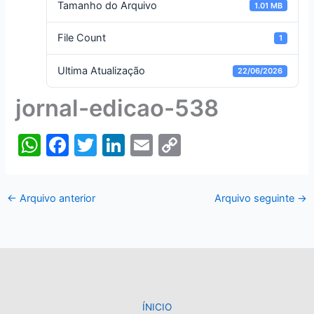
Tamanho do Arquivo
1.01 MB
File Count
1
Ultima Atualização
22/06/2026
jornal-edicao-538
W
F
T
Li
E
C
h
a
w
n
m
o
at
c
itt
k
ai
p
←
Arquivo anterior
Arquivo seguinte
→
s
e
er
e
l
y
A
b
dI
Li
p
o
n
n
p
o
k
k
ÍNICIO