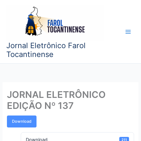
Ir
para
o
conteúdo
Jornal Eletrônico Farol
Tocantinense
JORNAL ELETRÔNICO
EDIÇÃO Nº 137
Download
Download
211