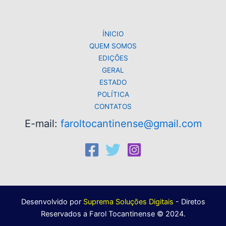
p
o
k
k
ÍNICIO
QUEM SOMOS
EDIÇÕES
GERAL
ESTADO
POLÍTICA
CONTATOS
E-mail:
faroltocantinense@gmail.com
Desenvolvido por
Suprema Soluções Digitais
- Diretos
Reservados a Farol Tocantinense © 2024.