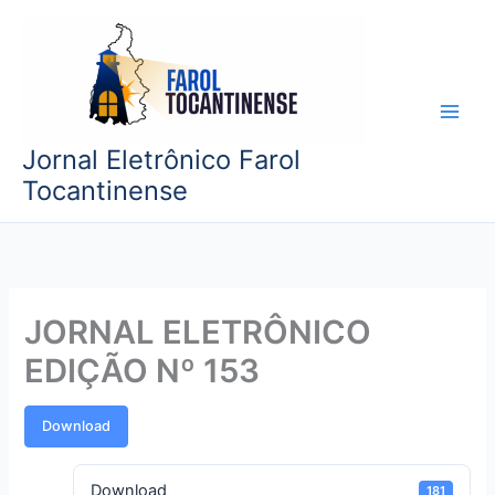
Ir
para
o
conteúdo
Jornal Eletrônico Farol
Tocantinense
JORNAL ELETRÔNICO
EDIÇÃO Nº 153
Download
Download
181