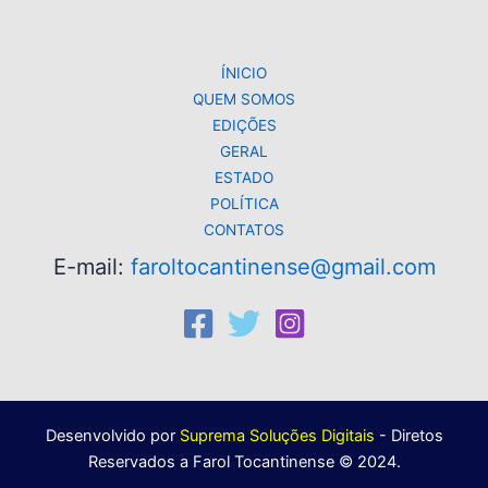
p
o
k
k
ÍNICIO
QUEM SOMOS
EDIÇÕES
GERAL
ESTADO
POLÍTICA
CONTATOS
E-mail:
faroltocantinense@gmail.com
Desenvolvido por
Suprema Soluções Digitais
- Diretos
Reservados a Farol Tocantinense © 2024.