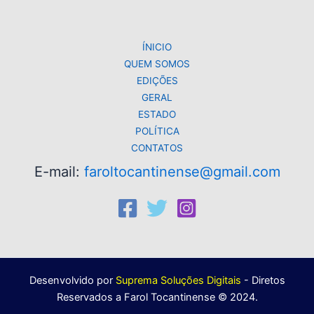
p
o
k
k
ÍNICIO
QUEM SOMOS
EDIÇÕES
GERAL
ESTADO
POLÍTICA
CONTATOS
E-mail:
faroltocantinense@gmail.com
Desenvolvido por
Suprema Soluções Digitais
- Diretos
Reservados a Farol Tocantinense © 2024.