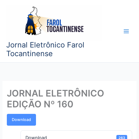
Ir
para
o
conteúdo
Jornal Eletrônico Farol
Tocantinense
JORNAL ELETRÔNICO
EDIÇÃO Nº 160
Download
Download
263