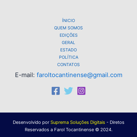
p
o
k
k
ÍNICIO
QUEM SOMOS
EDIÇÕES
GERAL
ESTADO
POLÍTICA
CONTATOS
E-mail:
faroltocantinense@gmail.com
Desenvolvido por
Suprema Soluções Digitais
- Diretos
Reservados a Farol Tocantinense © 2024.