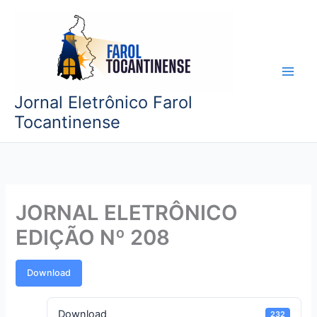
Ir
para
o
conteúdo
Jornal Eletrônico Farol
Tocantinense
JORNAL ELETRÔNICO
EDIÇÃO Nº 208
Download
Download
232