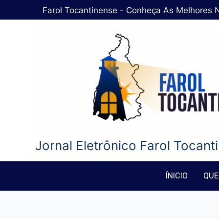
Ir
Farol Tocantinense - Conheça As Melhores N
para
o
conteúdo
Jornal Eletrônico Farol Tocant
ÍNICIO
QUE