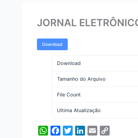
JORNAL ELETRÔNICO
Download
Download
Tamanho do Arquivo
File Count
Ultima Atualização
W
F
T
Li
E
C