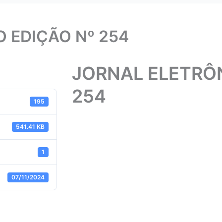
 EDIÇÃO Nº 254
JORNAL ELETRÔN
254
195
541.41 KB
1
07/11/2024