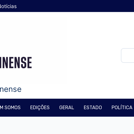
otícias
Pesqu
inense
M SOMOS
EDIÇÕES
GERAL
ESTADO
POLÍTICA