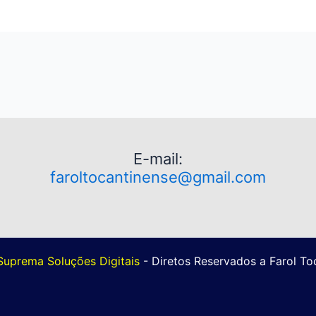
E-mail:
faroltocantinense@gmail.com
Suprema Soluções Digitais
- Diretos Reservados a Farol T