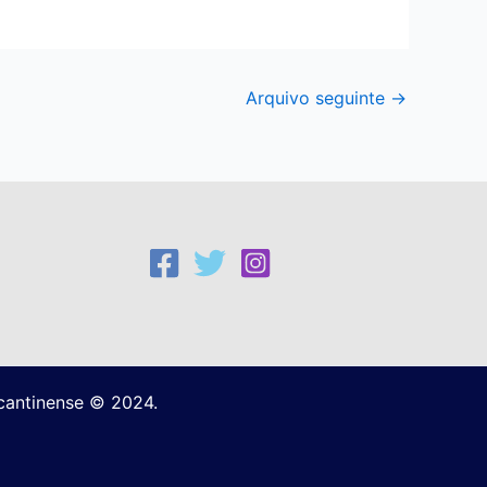
Arquivo seguinte
→
ocantinense © 2024.