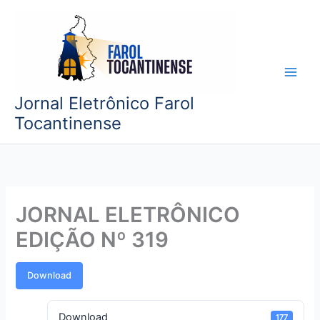
Ir
para
o
conteúdo
Jornal Eletrônico Farol
Tocantinense
JORNAL ELETRÔNICO
EDIÇÃO Nº 319
Download
Download
177