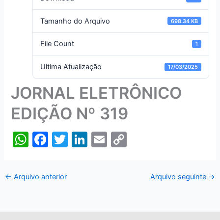
Tamanho do Arquivo
698.34 KB
File Count
1
Ultima Atualização
17/03/2025
JORNAL ELETRÔNICO
EDIÇÃO Nº 319
W
F
T
Li
E
C
h
a
w
n
m
o
at
c
itt
k
ai
p
←
Arquivo anterior
Arquivo seguinte
→
s
e
er
e
l
y
A
b
dI
Li
p
o
n
n