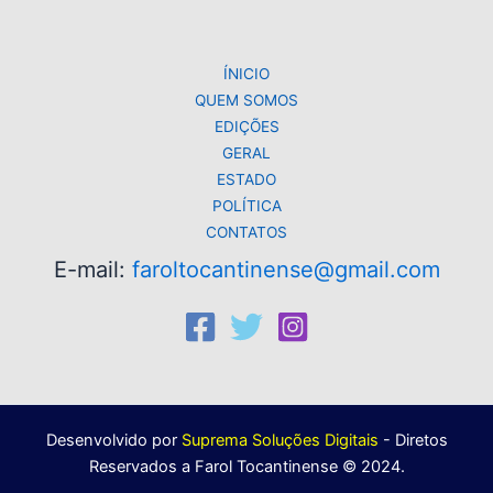
p
o
k
k
ÍNICIO
QUEM SOMOS
EDIÇÕES
GERAL
ESTADO
POLÍTICA
CONTATOS
E-mail:
faroltocantinense@gmail.com
Desenvolvido por
Suprema Soluções Digitais
- Diretos
Reservados a Farol Tocantinense © 2024.