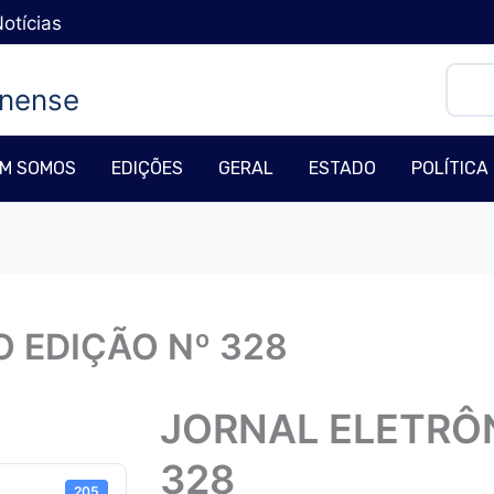
otícias
Pesqu
inense
M SOMOS
EDIÇÕES
GERAL
ESTADO
POLÍTICA
 EDIÇÃO Nº 328
JORNAL ELETRÔN
328
205