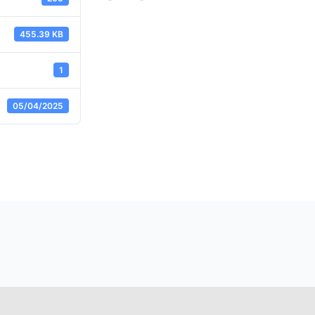
455.39 KB
1
05/04/2025