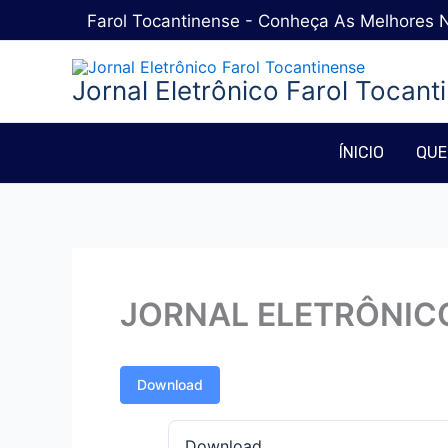
Ir
Farol Tocantinense - Conheça As Melhores N
para
o
Jornal Eletrônico Farol Tocant
conteúdo
ÍNICIO
QUE
JORNAL ELETRÔNICO
Download
Download