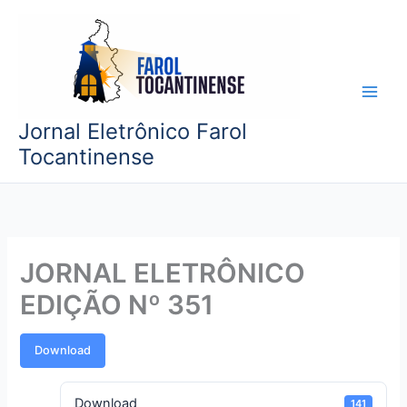
Ir
para
o
conteúdo
Jornal Eletrônico Farol
Tocantinense
JORNAL ELETRÔNICO
EDIÇÃO Nº 351
Download
Download
141