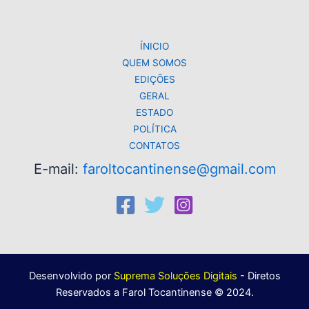
p
o
k
k
ÍNICIO
QUEM SOMOS
EDIÇÕES
GERAL
ESTADO
POLÍTICA
CONTATOS
E-mail:
faroltocantinense@gmail.com
Desenvolvido por
Suprema Soluções Digitais
- Diretos
Reservados a Farol Tocantinense © 2024.