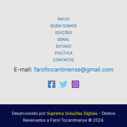
p
o
k
k
ÍNICIO
QUEM SOMOS
EDIÇÕES
GERAL
ESTADO
POLÍTICA
CONTATOS
E-mail:
faroltocantinense@gmail.com
Desenvolvido por
Suprema Soluções Digitais
- Diretos
Reservados a Farol Tocantinense © 2024.