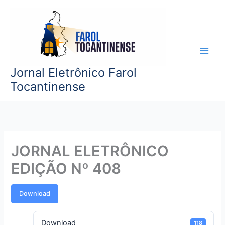
Ir
para
o
conteúdo
Jornal Eletrônico Farol
Tocantinense
JORNAL ELETRÔNICO
EDIÇÃO Nº 408
Download
Download
118