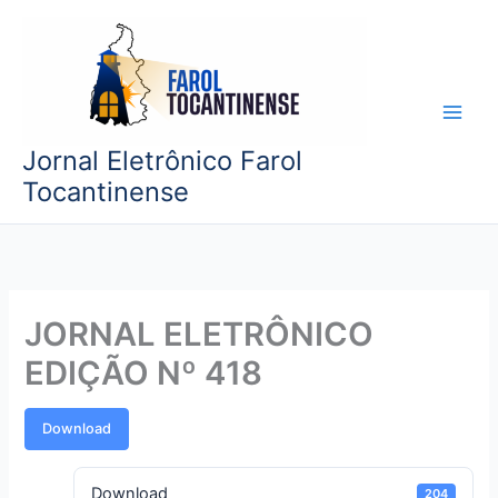
Ir
para
o
conteúdo
Jornal Eletrônico Farol
Tocantinense
JORNAL ELETRÔNICO
EDIÇÃO Nº 418
Download
Download
204