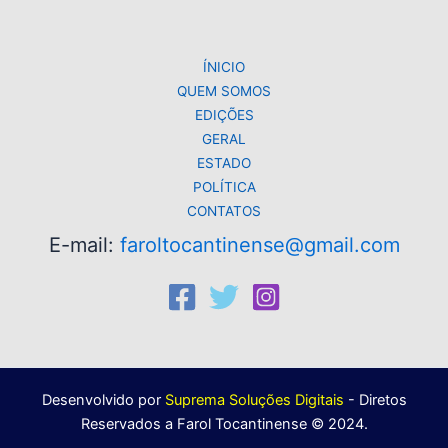
p
o
k
k
ÍNICIO
QUEM SOMOS
EDIÇÕES
GERAL
ESTADO
POLÍTICA
CONTATOS
E-mail:
faroltocantinense@gmail.com
Desenvolvido por
Suprema Soluções Digitais
- Diretos
Reservados a Farol Tocantinense © 2024.