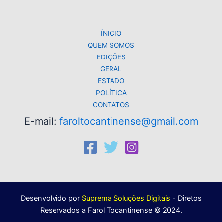
p
o
k
k
ÍNICIO
QUEM SOMOS
EDIÇÕES
GERAL
ESTADO
POLÍTICA
CONTATOS
E-mail:
faroltocantinense@gmail.com
Desenvolvido por
Suprema Soluções Digitais
- Diretos
Reservados a Farol Tocantinense © 2024.