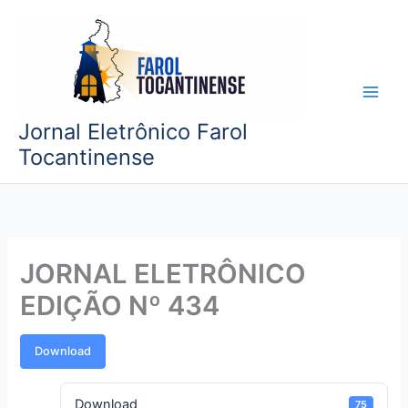
Ir
para
o
conteúdo
Jornal Eletrônico Farol
Tocantinense
JORNAL ELETRÔNICO
EDIÇÃO Nº 434
Download
Download
75