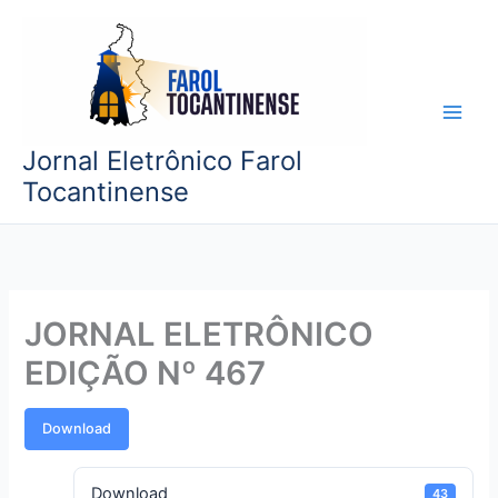
Ir
para
o
conteúdo
Jornal Eletrônico Farol
Tocantinense
JORNAL ELETRÔNICO
EDIÇÃO Nº 467
Download
Download
43