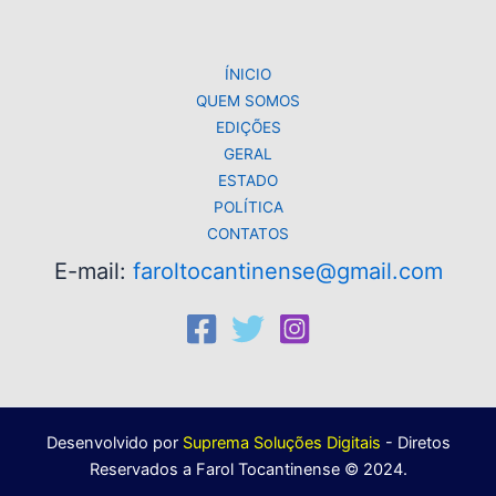
p
o
k
k
ÍNICIO
QUEM SOMOS
EDIÇÕES
GERAL
ESTADO
POLÍTICA
CONTATOS
E-mail:
faroltocantinense@gmail.com
Desenvolvido por
Suprema Soluções Digitais
- Diretos
Reservados a Farol Tocantinense © 2024.