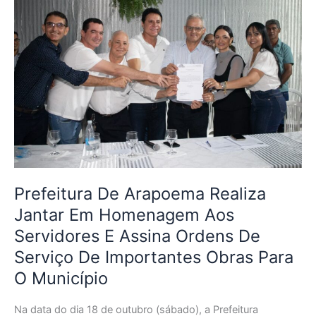
De
Arapoema
Realiza
Jantar
Em
Homenagem
Aos
Servidores
E
Assina
Ordens
De
Prefeitura De Arapoema Realiza
Serviço
Jantar Em Homenagem Aos
De
Servidores E Assina Ordens De
Importantes
Serviço De Importantes Obras Para
Obras
Para
O Município
O
Município
Na data do dia 18 de outubro (sábado), a Prefeitura