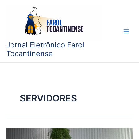
Ir
para
o
conteúdo
Jornal Eletrônico Farol
Tocantinense
SERVIDORES
Prefeitura