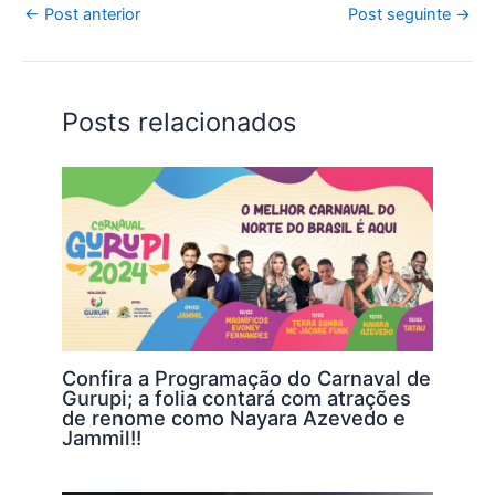
s
e
er
e
l
y
←
Post anterior
Post seguinte
→
A
b
dI
Li
p
o
n
n
Posts relacionados
p
o
k
k
Confira a Programação do Carnaval de
Gurupi; a folia contará com atrações
de renome como Nayara Azevedo e
Jammil!!