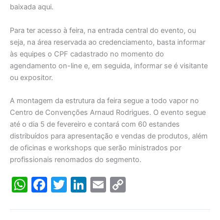
baixada aqui.
Para ter acesso à feira, na entrada central do evento, ou
seja, na área reservada ao credenciamento, basta informar
às equipes o CPF cadastrado no momento do
agendamento on-line e, em seguida, informar se é visitante
ou expositor.
A montagem da estrutura da feira segue a todo vapor no
Centro de Convenções Arnaud Rodrigues. O evento segue
até o dia 5 de fevereiro e contará com 60 estandes
distribuídos para apresentação e vendas de produtos, além
de oficinas e workshops que serão ministrados por
profissionais renomados do segmento.
W
F
T
Li
E
C
h
a
w
n
m
o
at
c
itt
k
ai
p