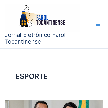
Ir
para
o
conteúdo
Jornal Eletrônico Farol
Tocantinense
ESPORTE
Governador