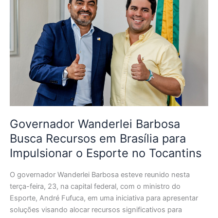
Wanderlei
Barbosa
Busca
Recursos
em
Brasília
para
Impulsionar
o
Esporte
no
Governador Wanderlei Barbosa
Tocantins
Busca Recursos em Brasília para
Impulsionar o Esporte no Tocantins
O governador Wanderlei Barbosa esteve reunido nesta
terça-feira, 23, na capital federal, com o ministro do
Esporte, André Fufuca, em uma iniciativa para apresentar
soluções visando alocar recursos significativos para